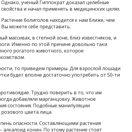
Однако, ученый Гиппократ доказал целебные
свойства и начал применять в медицинских целях.
Растение болиголов находится к нам ближе, чем
Вы можете себе представить.
ый массивах, в степной зоне, близ известняков, и
роги. Именно по этой причине довольно таки
пного рогатого животного, которое
акомством.
ности, то приведем примеры. Для взрослой лошади
я утки будет вполне достаточно употребить от 50-ти
ротивоядие. Трудно поверить в то, что им
иногда добавляли марганцовку. Животное
ния состояния. Подобные манипуляции
 розового цвета лица.
епень опасности. Составляющими растения
– алкалоид конин. По этому растение стоит