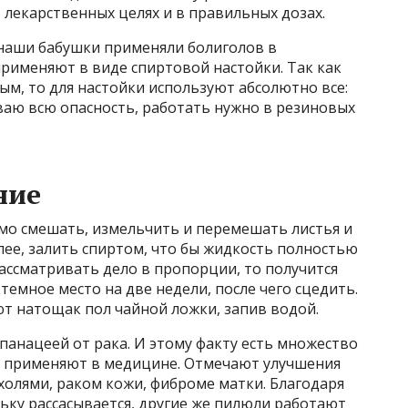
 лекарственных целях и в правильных дозах.
 наши бабушки применяли болиголов в
рименяют в виде спиртовой настойки. Так как
ым, то для настойки используют абсолютно все:
ываю всю опасность, работать нужно в резиновых
ние
мо смешать, измельчить и перемешать листья и
лее, залить спиртом, что бы жидкость полностью
ассматривать дело в пропорции, то получится
 темное место на две недели, после чего сцедить.
т натощак пол чайной ложки, запив водой.
анацеей от рака. И этому факту есть множество
о применяют в медицине. Отмечают улучшения
холями, раком кожи, фиброме матки. Благодаря
ьку рассасывается, другие же пилюли работают