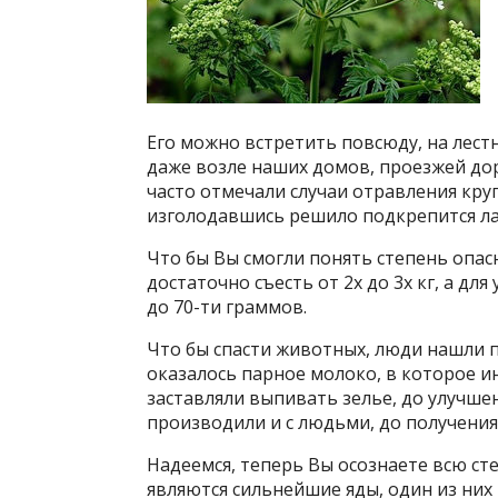
Его можно встретить повсюду, на лестн
даже возле наших домов, проезжей до
часто отмечали случаи отравления кру
изголодавшись решило подкрепится л
Что бы Вы смогли понять степень опас
достаточно съесть от 2х до 3х кг, а дл
до 70-ти граммов.
Что бы спасти животных, люди нашли п
оказалось парное молоко, в которое 
заставляли выпивать зелье, до улучше
производили и с людьми, до получения
Надеемся, теперь Вы осознаете всю ст
являются сильнейшие яды, один из них 