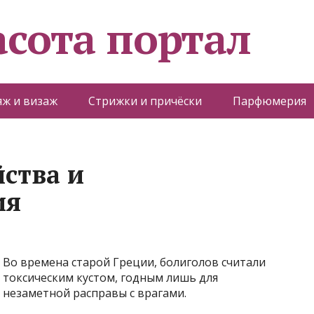
асота портал
ж и визаж
Стрижки и причёски
Парфюмерия
йства и
ия
Во времена старой Греции, болиголов считали
токсическим кустом, годным лишь для
незаметной расправы с врагами.