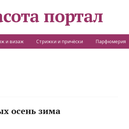
асота портал
ж и визаж
Стрижки и причёски
Парфюмерия
х осень зима