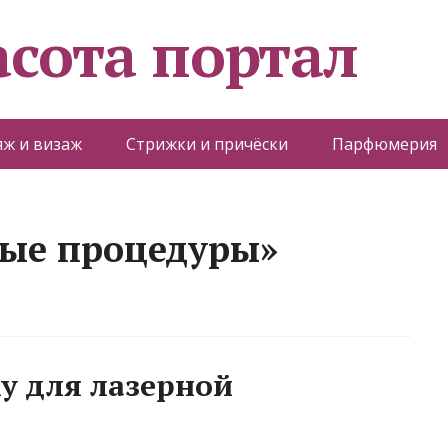
асота портал
ж и визаж
Стрижки и причёски
Парфюмерия
ные процедуры»
у для лазерной