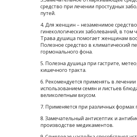
средство при лечении простудных забо
путей.
4. Для женщин – незаменимое средство
гинекологических заболеваний, в том 
Трава душица помогает женщинам восс
Полезное средство в климатический п
гормонального фона.
5. Полезна душица при гастрите, мете
кишечного тракта.
6. Рекомендуется применять в лечении
использованием семян и листьев блюда
великолепным вкусом.
7. Применяется при различных формах 
8. Замечательный антисептик и антибио
производстве медикаментов.
9. Спиртовая настойка способствует ус