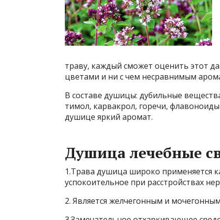
траву, каждый сможет оценить этот д
цветами и ни с чем несравнимым арома
В составе душицы: дубильные вещества
тимол, карвакрол, горечи, флавоноид
душице яркий аромат.
Душица лечебные с
1.Трава душица широко применяется ка
успокоительное при расстройствах нер
2. Является желчегонным и мочегонным
3.Замечательное отхаркивающее средс