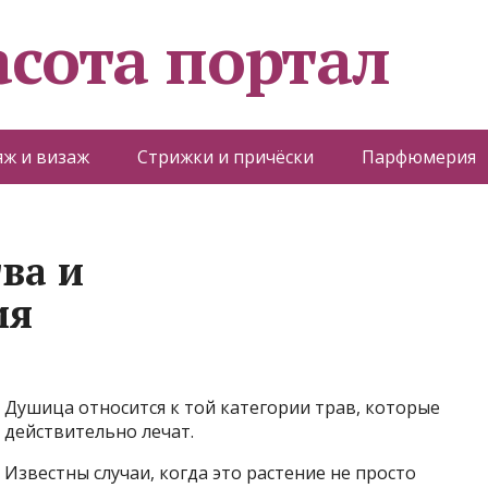
асота портал
ж и визаж
Стрижки и причёски
Парфюмерия
ва и
ия
Душица относится к той категории трав, которые
действительно лечат.
Известны случаи, когда это растение не просто