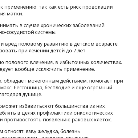
 к применению, так как есть риск провокации
ия матки.
инимать в случае хронических заболеваний
о-сосудистой системы.
ти вред половому развитию в детском возрасте.
овать при лечении детей до 7 лет.
ию полового влечения, в избыточных количествах.
ледует вообще исключить применение.
и, обладает мочегонным действием, помогает при
имакс, бессонница, бесплодие и еще огромный
лагодаря душице.
оможет избавиться от большинства из них.
еблять в целях профилактики онкологических
ти противостоять появлению раковых клеток.
м относят: язву желудка, болезнь