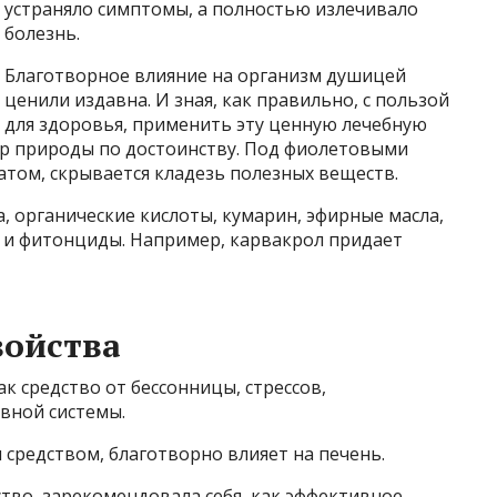
устраняло симптомы, а полностью излечивало
болезнь.
Благотворное влияние на организм душицей
ценили издавна. И зная, как правильно, с пользой
для здоровья, применить эту ценную лечебную
ар природы по достоинству. Под фиолетовыми
том, скрывается кладезь полезных веществ.
, органические кислоты, кумарин, эфирные масла,
ы и фитонциды. Например, карвакрол придает
войства
к средство от бессонницы, стрессов,
вной системы.
 средством, благотворно влияет на печень.
тво, зарекомендовала себя, как эффективное