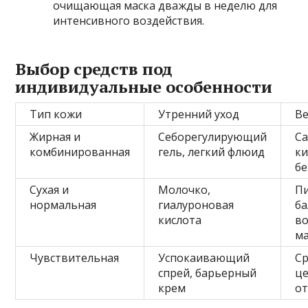
очищающая маска дважды в неделю для
интенсивного воздействия.
Выбор средств под
индивидуальные особенности
Тип кожи
Утренний уход
Ве
Жирная и
Себорегулирующий
С
комбинированная
гель, легкий флюид
ки
бе
Сухая и
Молочко,
П
нормальная
гиалуроновая
ба
кислота
в
ма
Чувствительная
Успокаивающий
Ср
спрей, барьерный
ц
крем
о