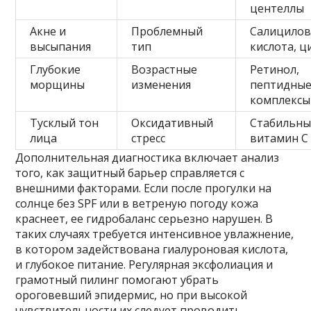
центеллы
Акне и
Проблемный
Салицилов
высыпания
тип
кислота, ц
Глубокие
Возрастные
Ретинол,
морщины
изменения
пептидны
комплексы
Тусклый тон
Оксидативный
Стабильн
лица
стресс
витамин С
Дополнительная диагностика включает анализ
того, как защитный барьер справляется с
внешними факторами. Если после прогулки на
солнце без SPF или в ветреную погоду кожа
краснеет, ее гидробаланс серьезно нарушен. В
таких случаях требуется интенсивное увлажнение,
в котором задействована гиалуроновая кислота,
и глубокое питание. Регулярная эксфолиация и
грамотный пилинг помогают убрать
ороговевший эпидермис, но при высокой
чувствительности их следует проводить